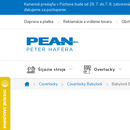
Prejsť
Kamenná predajňa v Púchove bude od 29. 7. do 7. 8. zatvorená
ďakujeme za pochopenie.
na
obsah
Doprava a platba
Reklamácie a vrátenie tovaru
Obch
Šijacie stroje
Overlocky
Coverlocky
Coverlocky Babylock
Babylock 
Domov