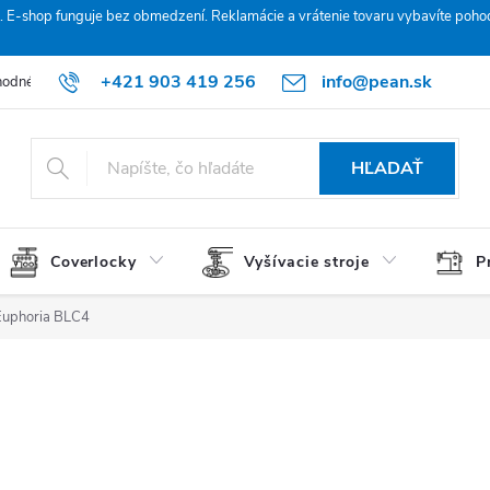
. E‑shop funguje bez obmedzení. Reklamácie a vrátenie tovaru vybavíte poho
+421 903 419 256
info@pean.sk
odné podmienky
Podmienky ochrany osobných údajov
O nás
HĽADAŤ
Coverlocky
Vyšívacie stroje
P
Euphoria BLC4