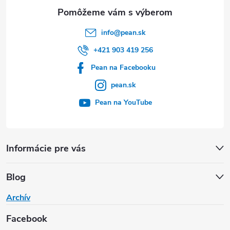
e
info
@
pean.sk
+421 903 419 256
Pean na Facebooku
pean.sk
Pean na YouTube
Informácie pre vás
Blog
Archív
Facebook