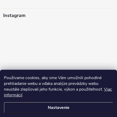
Instagram
Používame cookies, aby sme Vám umožnili pohodlné
prehliadanie webu a vďaka analýze prevádzky webu
neustále zlepšovali jeho funkcie, výkon a použiteľnosť.
Viac
Sledovať na Instagrame
informácií
Nastavenie
Copyright 2026
Pean.sk
. Všetky práva vyhradené.
Upraviť nastavenie
cookies