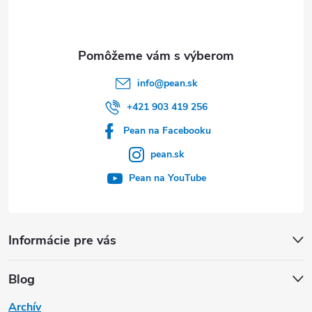
i
e
info
@
pean.sk
+421 903 419 256
Pean na Facebooku
pean.sk
Pean na YouTube
Informácie pre vás
Blog
Archív