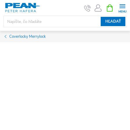
Prejsť
NÁKUPN
KOŠÍK
na
obsah
HĽADAŤ
Coverlocky Merrylock