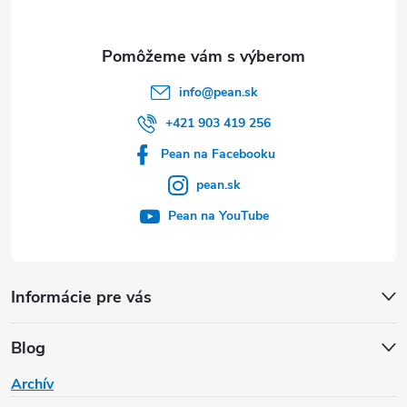
i
e
info
@
pean.sk
+421 903 419 256
Pean na Facebooku
pean.sk
Pean na YouTube
Informácie pre vás
Blog
Archív