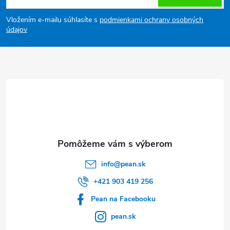
á
Vložením e-mailu súhlasíte s
podmienkami ochrany osobných
p
údajov
ä
t
i
e
info
@
pean.sk
+421 903 419 256
Pean na Facebooku
pean.sk