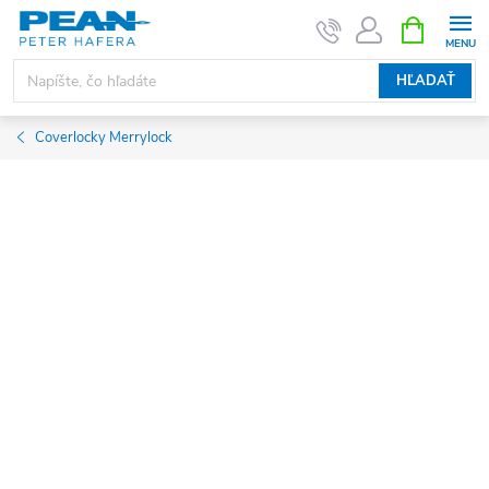
Prejsť
NÁKUPN
KOŠÍK
na
obsah
HĽADAŤ
Coverlocky Merrylock