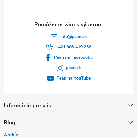
i
e
info
@
pean.sk
+421 903 419 256
Pean na Facebooku
pean.sk
Pean na YouTube
Informácie pre vás
Blog
Archív