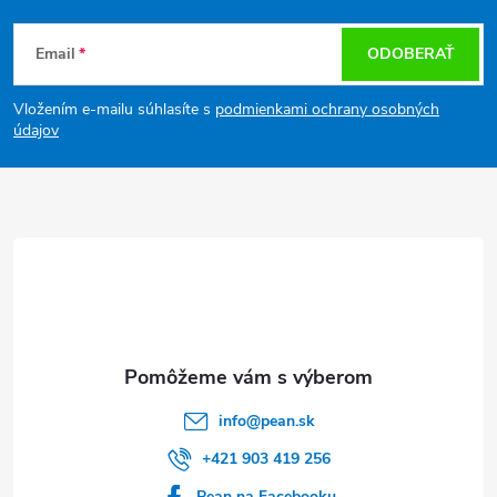
Z
Email
ODOBERAŤ
á
Vložením e-mailu súhlasíte s
podmienkami ochrany osobných
p
údajov
ä
t
i
e
info
@
pean.sk
+421 903 419 256
Pean na Facebooku