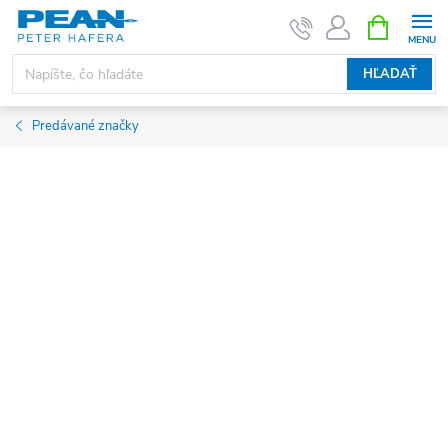
Prejsť
NÁKUPN
KOŠÍK
na
obsah
HĽADAŤ
Predávané značky