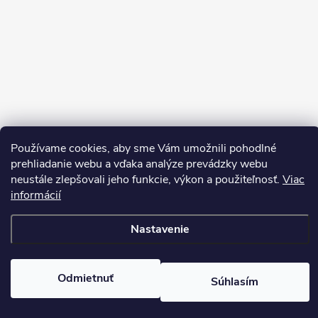
Používame cookies, aby sme Vám umožnili pohodlné
Sledovať na Instagrame
prehliadanie webu a vďaka analýze prevádzky webu
neustále zlepšovali jeho funkcie, výkon a použiteľnosť.
Viac
informácií
Copyright 2026
Pean.sk
. Všetky práva vyhradené.
Upraviť nastavenie
cookies
Nastavenie
Vytvoril Shoptet
Odmietnuť
Súhlasím