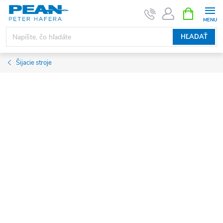
Prejsť
NÁKUPN
KOŠÍK
na
obsah
HĽADAŤ
Šijacie stroje