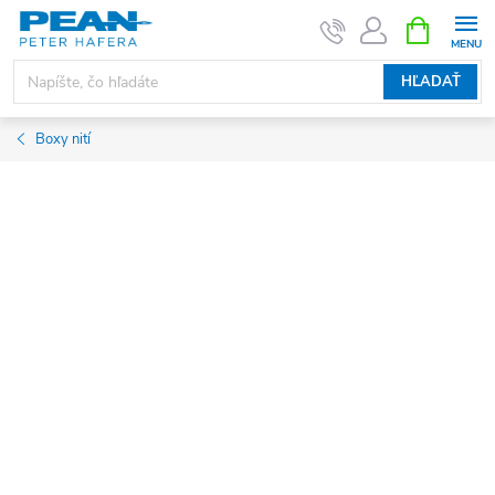
Prejsť
NÁKUPN
KOŠÍK
na
obsah
HĽADAŤ
Boxy nití