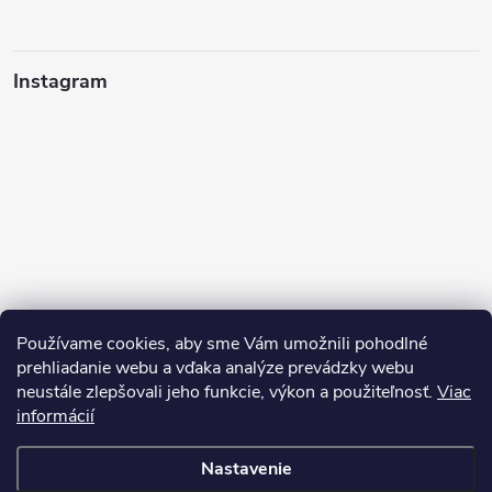
Instagram
Používame cookies, aby sme Vám umožnili pohodlné
prehliadanie webu a vďaka analýze prevádzky webu
neustále zlepšovali jeho funkcie, výkon a použiteľnosť.
Viac
Sledovať na Instagrame
informácií
Nastavenie
Copyright 2026
Pean.sk
. Všetky práva vyhradené.
Upraviť nastavenie