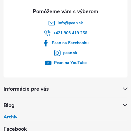
e
info
@
pean.sk
+421 903 419 256
Pean na Facebooku
pean.sk
Pean na YouTube
Informácie pre vás
Blog
Archív
Facebook