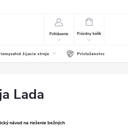
Najčastejšie otázky
Nákup na splátky
Kontakt
Vernostný pro
NÁKUPNÝ
KOŠÍK
Prázdny košík
Prihlásenie
riemyselné šijacie stroje
Príslušenstvo
ja Lada
tický návod na riešenie bežných