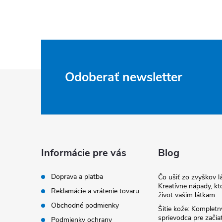
Z
Odoberať newsletter
á
p
ä
Informácie pre vás
Blog
t
Doprava a platba
Čo ušiť zo zvyškov lá
Kreatívne nápady, kto
Reklamácie a vrátenie tovaru
život vašim látkam
i
Obchodné podmienky
Šitie kože: Kompletn
sprievodca pre začia
Podmienky ochrany