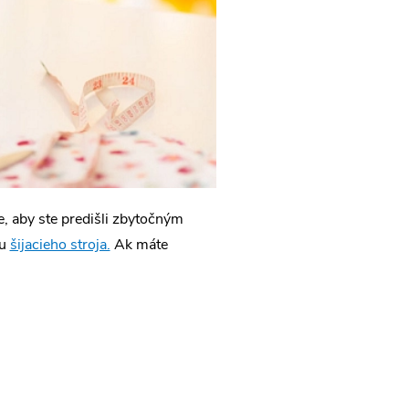
e, aby ste predišli zbytočným
bu
šijacieho stroja.
Ak máte