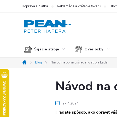
Prejsť
Doprava a platba
Reklamácie a vrátenie tovaru
Obch
na
obsah
Šijacie stroje
Overlocky
Blog
Návod na opravu šijacieho stroja Lada
Domov
Návod na o
27.4.2024
Hľadáte spôsob, ako opraviť váš