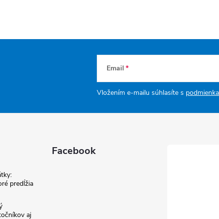
Email
Vložením e-mailu súhlasíte s
podmienka
Facebook
tky:
ré predĺžia
ý
točníkov aj