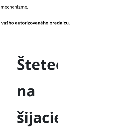
 v mechanizme.
vášho autorizovaného predajcu.