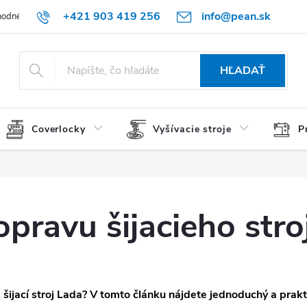
+421 903 419 256
info@pean.sk
odné podmienky
Podmienky ochrany osobných údajov
O nás
HĽADAŤ
Coverlocky
Vyšívacie stroje
P
pravu šijacieho stro
 šijací stroj Lada? V tomto článku nájdete jednoduchý a prak