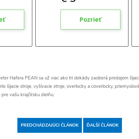
eter Hafera PEAN sa už viac ako tri dekády zaoberá predajom šijacíc
e šijacie stroje, vyšívacie stroje, overlocky a coverlocky, priemyslov
 pre vašu krajčírsku dielňu.
PREDCHÁDZAJÚCI ČLÁNOK
ĎALŠÍ ČLÁNOK