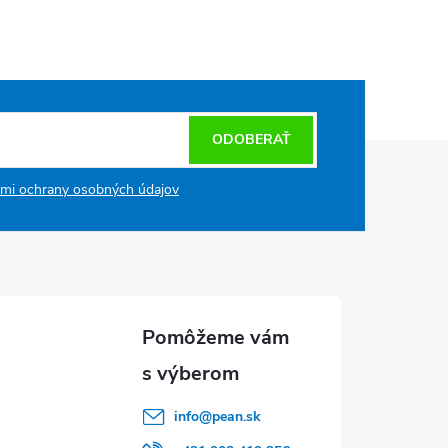
ODOBERAŤ
mi ochrany osobných údajov
info
@
pean.sk