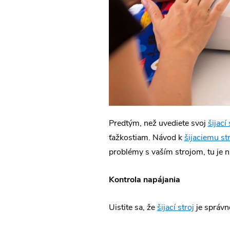
Predtým, než uvediete svoj
šijací
ťažkostiam. Návod k
šijaciemu st
problémy s vaším strojom, tu je n
Kontrola napájania
Uistite sa, že
šijací stroj
je správne