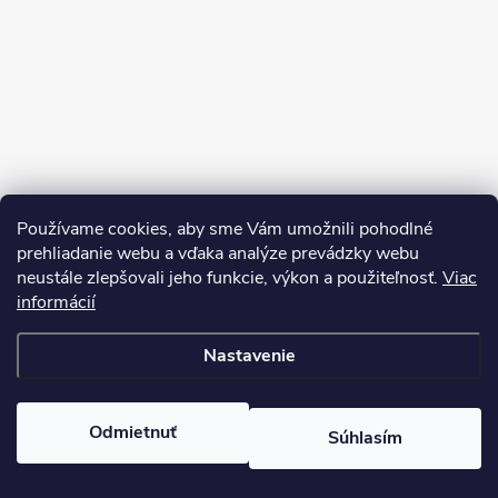
Používame cookies, aby sme Vám umožnili pohodlné
prehliadanie webu a vďaka analýze prevádzky webu
neustále zlepšovali jeho funkcie, výkon a použiteľnosť.
Viac
Sledovať na Instagrame
informácií
Nastavenie
Copyright 2026
Pean.sk
. Všetky práva vyhradené.
Upraviť nastavenie
cookies
Vytvoril Shoptet
Odmietnuť
Súhlasím