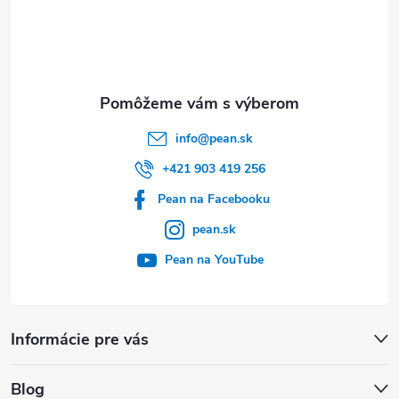
t
i
e
info
@
pean.sk
+421 903 419 256
Pean na Facebooku
pean.sk
Pean na YouTube
Informácie pre vás
Blog