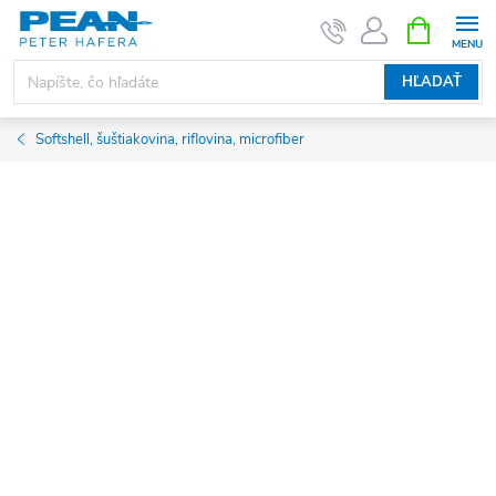
Prejsť
NÁKUPN
KOŠÍK
na
obsah
HĽADAŤ
Softshell, šuštiakovina, riflovina, microfiber