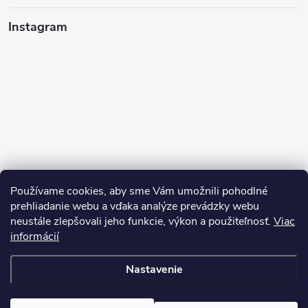
Instagram
Používame cookies, aby sme Vám umožnili pohodlné
prehliadanie webu a vďaka analýze prevádzky webu
neustále zlepšovali jeho funkcie, výkon a použiteľnosť.
Viac
Sledovať na Instagrame
informácií
Nastavenie
Copyright 2026
Pean.sk
. Všetky práva vyhradené.
Upraviť nastavenie
cookies