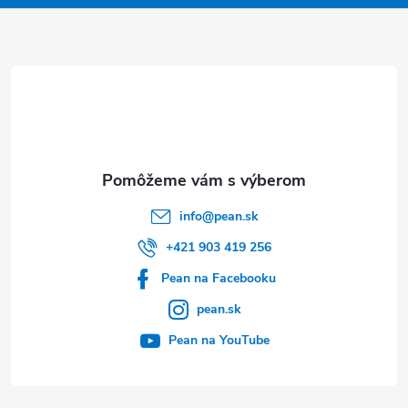
ä
t
i
e
info
@
pean.sk
+421 903 419 256
Pean na Facebooku
pean.sk
Pean na YouTube