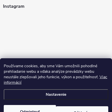
Instagram
Používame cookies, aby sme Vám umožnili pohodlné
prehliadanie webu a vďaka analýze prevádzky webu
neustále zlepšovali jeho funkcie, výkon a použiteľnosť.
Viac
Sledovať na Instagrame
informácií
Nastavenie
Copyright 2026
Pean.sk
. Všetky práva vyhradené.
Upraviť nastavenie
cookies
Vytvoril Shoptet
Odmietnuť