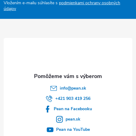
Vložením e-mailu súhlasíte s
podmienkami ochrany osobných
p
údajov
ä
t
i
e
info
@
pean.sk
+421 903 419 256
Pean na Facebooku
pean.sk
Pean na YouTube