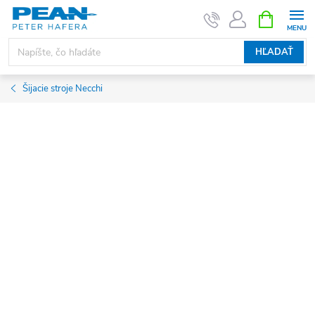
Prejsť
NÁKUPN
KOŠÍK
na
obsah
HĽADAŤ
Šijacie stroje Necchi