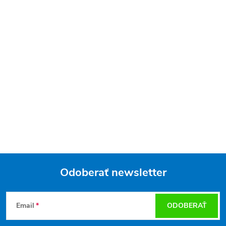
Odoberať newsletter
Z
Email
ODOBERAŤ
á