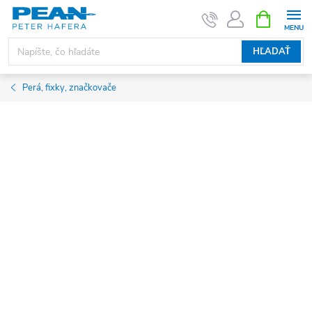
Prejsť
NÁKUPN
KOŠÍK
na
obsah
HĽADAŤ
Perá, fixky, značkovače