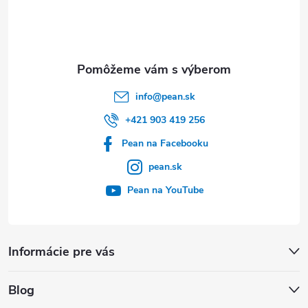
i
e
info
@
pean.sk
+421 903 419 256
Pean na Facebooku
pean.sk
Pean na YouTube
Informácie pre vás
Blog