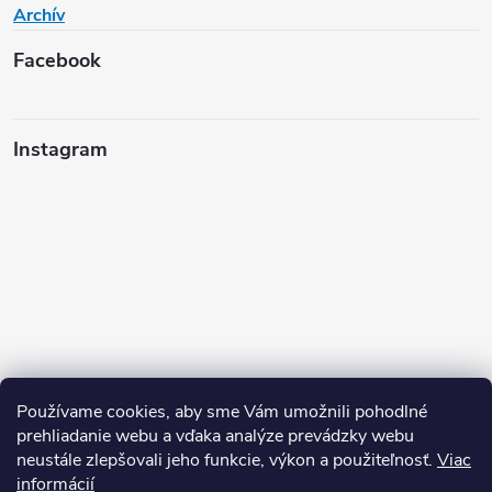
Archív
Facebook
Instagram
Používame cookies, aby sme Vám umožnili pohodlné
prehliadanie webu a vďaka analýze prevádzky webu
neustále zlepšovali jeho funkcie, výkon a použiteľnosť.
Viac
Sledovať na Instagrame
informácií