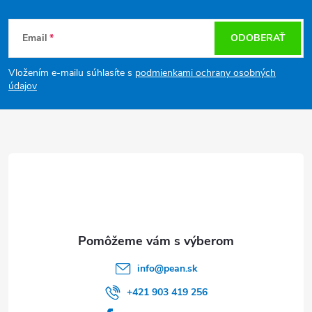
Z
Email
ODOBERAŤ
á
Vložením e-mailu súhlasíte s
podmienkami ochrany osobných
p
údajov
ä
t
i
e
info
@
pean.sk
+421 903 419 256