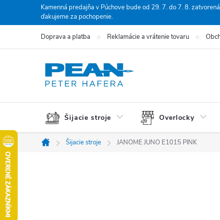
Prejsť
Kamenná predajňa v Púchove bude od 29. 7. do 7. 8. zatvorená
ďakujeme za pochopenie.
na
obsah
Doprava a platba
Reklamácie a vrátenie tovaru
Obch
Šijacie stroje
Overlocky
Šijacie stroje
JANOME JUNO E1015 PINK
Domov