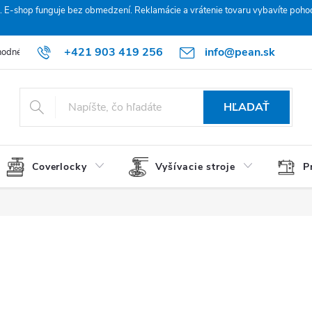
. E‑shop funguje bez obmedzení. Reklamácie a vrátenie tovaru vybavíte poho
+421 903 419 256
info@pean.sk
odné podmienky
Podmienky ochrany osobných údajov
O nás
HĽADAŤ
Coverlocky
Vyšívacie stroje
P