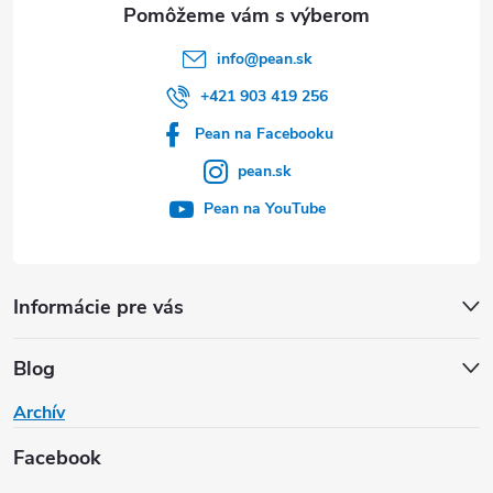
e
info
@
pean.sk
+421 903 419 256
Pean na Facebooku
pean.sk
Pean na YouTube
Informácie pre vás
Blog
Archív
Facebook