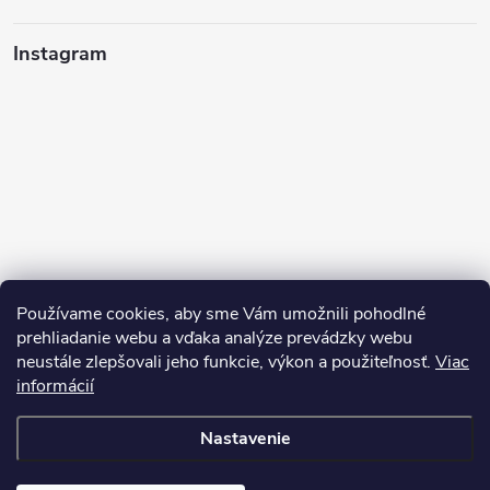
Instagram
Používame cookies, aby sme Vám umožnili pohodlné
prehliadanie webu a vďaka analýze prevádzky webu
neustále zlepšovali jeho funkcie, výkon a použiteľnosť.
Viac
Sledovať na Instagrame
informácií
Nastavenie
Copyright 2026
Pean.sk
. Všetky práva vyhradené.
Upraviť nastavenie
cookies