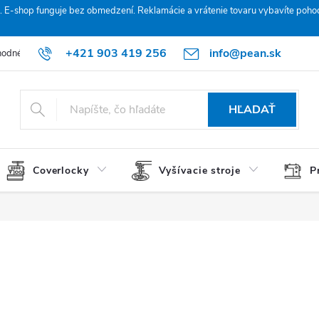
. E‑shop funguje bez obmedzení. Reklamácie a vrátenie tovaru vybavíte poho
+421 903 419 256
info@pean.sk
odné podmienky
Podmienky ochrany osobných údajov
O nás
HĽADAŤ
Coverlocky
Vyšívacie stroje
P