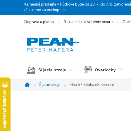
Prejsť
Kamenná predajňa v Púchove bude od 29. 7. do 7. 8. zatvorená
ďakujeme za pochopenie.
na
obsah
Doprava a platba
Reklamácie a vrátenie tovaru
Obch
Šijacie stroje
Overlocky
Šijacie stroje
Elna 570alpha eXperience
Domov