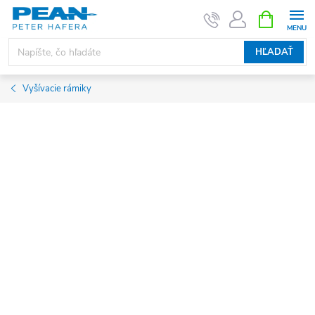
Prejsť
NÁKUPN
KOŠÍK
na
obsah
HĽADAŤ
Vyšívacie rámiky