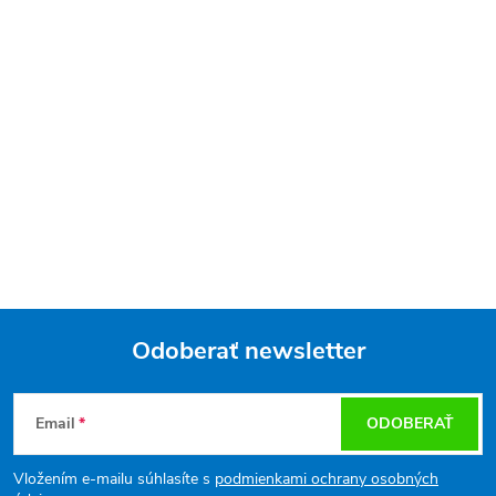
Odoberať newsletter
Z
Email
ODOBERAŤ
á
Vložením e-mailu súhlasíte s
podmienkami ochrany osobných