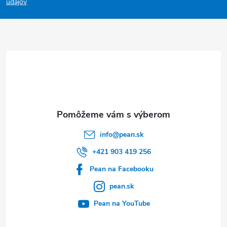
p
údajov
ä
t
i
e
info
@
pean.sk
+421 903 419 256
Pean na Facebooku
pean.sk
Pean na YouTube