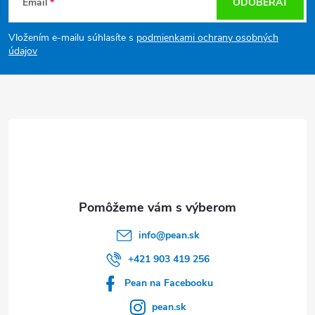
Email
ODOBERAŤ
á
Vložením e-mailu súhlasíte s
podmienkami ochrany osobných
p
údajov
ä
t
i
e
info
@
pean.sk
+421 903 419 256
Pean na Facebooku
pean.sk