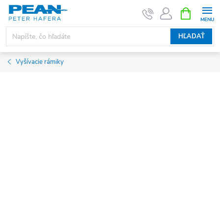
Prejsť
NÁKUPN
KOŠÍK
na
obsah
HĽADAŤ
Vyšívacie rámiky