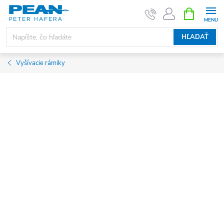
Prejsť
NÁKUPN
KOŠÍK
na
obsah
HĽADAŤ
Vyšívacie rámiky