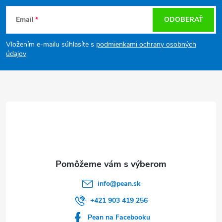
Z
Email
ODOBERAŤ
á
Vložením e-mailu súhlasíte s
podmienkami ochrany osobných
p
údajov
ä
t
i
e
info
@
pean.sk
+421 903 419 256
Pean na Facebooku