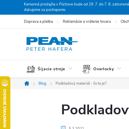
Prejsť
Kamenná predajňa v Púchove bude od 29. 7. do 7. 8. zatvorená
ďakujeme za pochopenie.
na
obsah
Doprava a platba
Reklamácie a vrátenie tovaru
Obch
Šijacie stroje
Overlocky
Blog
Podkladový materiál - čo to je?
Domov
Podkladový
5.3.2021