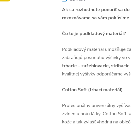
Ak sa rozhodnete ponoriť sa do v
rozoznávame sa vám pokúsime pr
Čo to je podkladový materiál?
Podkladový materiál umožňuje zaf
zabraňujú posunutiu výšivky vo 
trhacie - zažehlovacie, strihaci
kvalitnej výšivky odporúčame vyšiť
Cotton Soft (trhací materiál)
Profesionálny univerzálny vyšívací
zvlneniu hrán látky. Cotton Soft s
kože a tak zvlášť vhodná na obleče