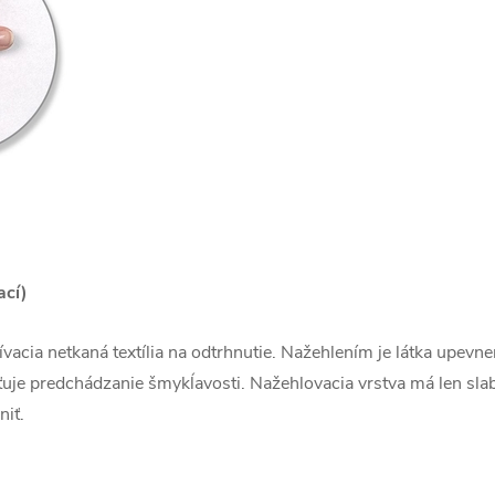
ací)
ívacia netkaná textília na odtrhnutie. Nažehlením je látka upevn
ťuje predchádzanie šmykĺavosti. Nažehlovacia vrstva má len slab
iť.