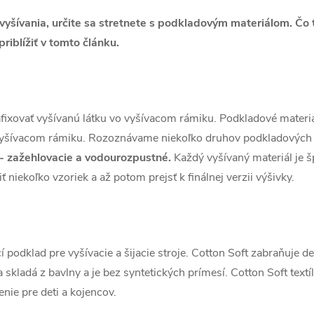
yšívania, určite sa stretnete s podkladovým materiálom. Čo to
iblížiť v tomto článku.
ixovať vyšívanú látku vo vyšívacom rámiku. Podkladové materiál
vyšívacom rámiku. Rozoznávame niekoľko druhov podkladových 
e - zažehlovacie a vodourozpustné.
Každý vyšívaný materiál je šp
 niekoľko vzoriek a až potom prejsť k finálnej verzii výšivky.
 podklad pre vyšívacie a šijacie stroje. Cotton Soft zabraňuje def
a skladá z bavlny a je bez syntetických prímesí. Cotton Soft text
nie pre deti a kojencov.