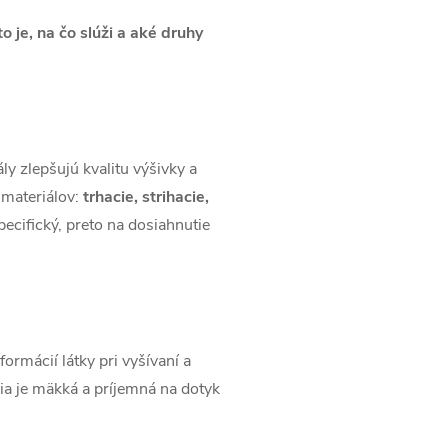
 je, na čo slúži a aké druhy
y zlepšujú kvalitu výšivky a
materiálov:
trhacie, strihacie,
ecifický, preto na dosiahnutie
ormácií látky pri vyšívaní a
ília je mäkká a príjemná na dotyk