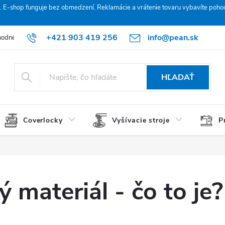
. E‑shop funguje bez obmedzení. Reklamácie a vrátenie tovaru vybavíte poho
+421 903 419 256
info@pean.sk
odné podmienky
Podmienky ochrany osobných údajov
O nás
HĽADAŤ
Coverlocky
Vyšívacie stroje
P
 materiál - čo to je?