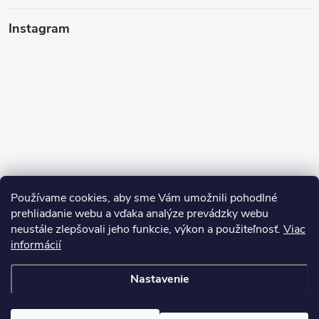
Instagram
Používame cookies, aby sme Vám umožnili pohodlné
prehliadanie webu a vďaka analýze prevádzky webu
neustále zlepšovali jeho funkcie, výkon a použiteľnosť.
Viac
Sledovať na Instagrame
informácií
Nastavenie
Copyright 2026
Pean.sk
. Všetky práva vyhradené.
Upraviť nastavenie
cookies