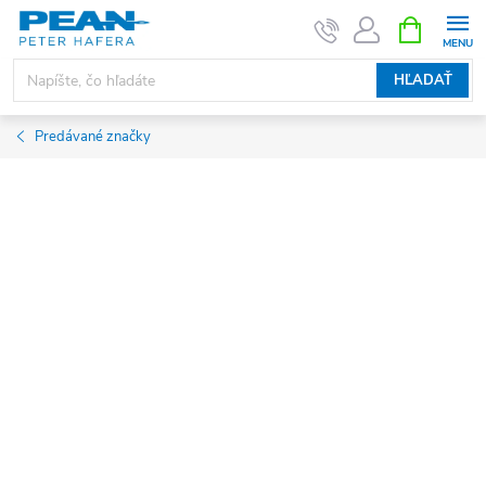
Prejsť
NÁKUPN
KOŠÍK
na
obsah
HĽADAŤ
Predávané značky