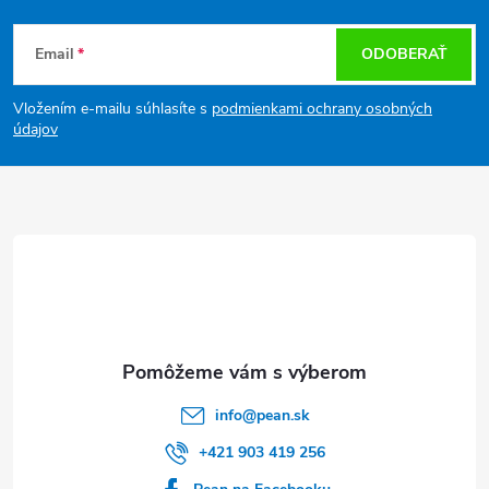
Z
Email
ODOBERAŤ
á
Vložením e-mailu súhlasíte s
podmienkami ochrany osobných
p
údajov
ä
t
i
e
info
@
pean.sk
+421 903 419 256