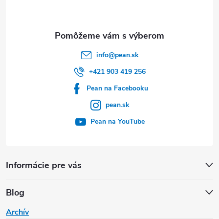
i
e
info
@
pean.sk
+421 903 419 256
Pean na Facebooku
pean.sk
Pean na YouTube
Informácie pre vás
Blog
Archív