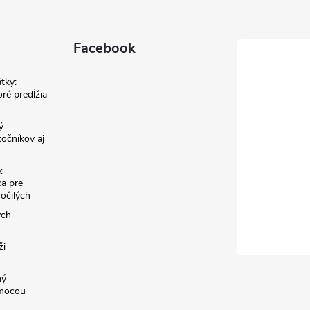
Facebook
tky:
ré predĺžia
ý
točníkov aj
:
a pre
ročilých
ých
ži
ný
omocou