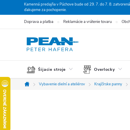
Prejsť
Kamenná predajňa v Púchove bude od 29. 7. do 7. 8. zatvorená
ďakujeme za pochopenie.
na
obsah
Doprava a platba
Reklamácie a vrátenie tovaru
Obch
Šijacie stroje
Overlocky
Vybavenie dielní a ateliérov
Krajčírske panny
Domov