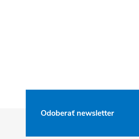
Z
Odoberať newsletter
á