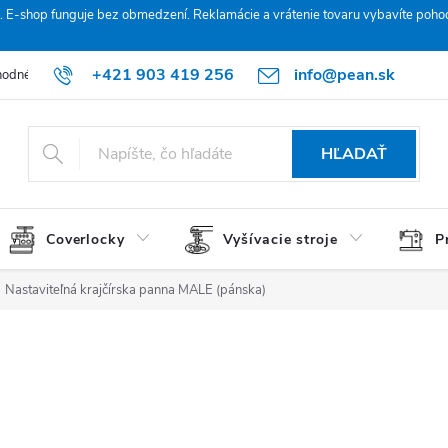
. E‑shop funguje bez obmedzení. Reklamácie a vrátenie tovaru vybavíte poho
+421 903 419 256
info@pean.sk
odné podmienky
Podmienky ochrany osobných údajov
O nás
HĽADAŤ
Coverlocky
Vyšívacie stroje
P
Nastaviteľná krajčírska panna MALE (pánska)