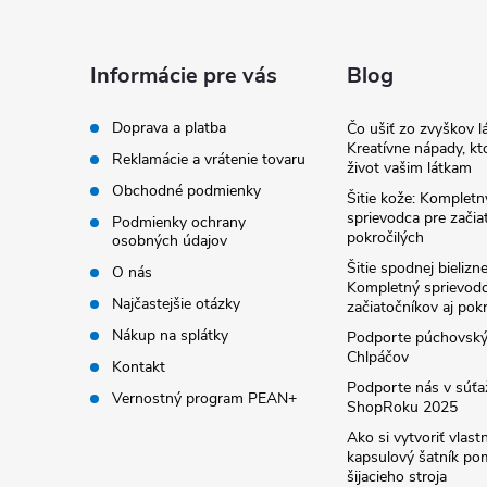
p
ä
Informácie pre vás
Blog
t
Doprava a platba
Čo ušiť zo zvyškov lá
Kreatívne nápady, kto
Reklamácie a vrátenie tovaru
život vašim látkam
i
Obchodné podmienky
Šitie kože: Kompletn
sprievodca pre začia
Podmienky ochrany
e
pokročilých
osobných údajov
Šitie spodnej bielizne
O nás
Kompletný sprievodc
Najčastejšie otázky
začiatočníkov aj pok
Nákup na splátky
Podporte púchovsk
Chlpáčov
Kontakt
Podporte nás v súťa
Vernostný program PEAN+
ShopRoku 2025
Ako si vytvoriť vlast
kapsulový šatník p
šijacieho stroja