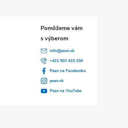
info
@
pean.sk
+421 903 419 256
Pean na Facebooku
pean.sk
Pean na YouTube