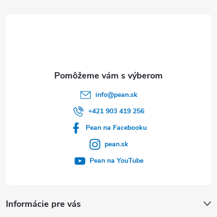
t
i
e
info
@
pean.sk
+421 903 419 256
Pean na Facebooku
pean.sk
Pean na YouTube
Informácie pre vás