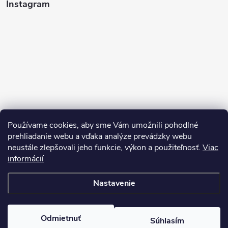
Instagram
Používame cookies, aby sme Vám umožnili pohodlné
prehliadanie webu a vďaka analýze prevádzky webu
neustále zlepšovali jeho funkcie, výkon a použiteľnosť.
Viac
Sledovať na Instagrame
informácií
Nastavenie
Copyright 2026
Pean.sk
. Všetky práva vyhradené.
Upraviť nastavenie
cookies
Vytvoril Shoptet
Odmietnuť
Súhlasím