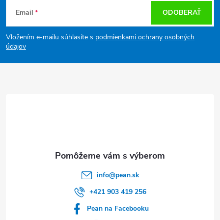
Z
Email
ODOBERAŤ
á
Vložením e-mailu súhlasíte s
podmienkami ochrany osobných
p
údajov
ä
t
i
e
info
@
pean.sk
+421 903 419 256
Pean na Facebooku