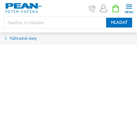
Prejsť
NÁKUPN
KOŠÍK
na
obsah
HĽADAŤ
Náhradné diely