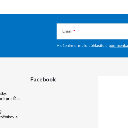
Email
Vložením e-mailu súhlasíte s
podmienka
Facebook
tky:
ré predĺžia
ý
točníkov aj