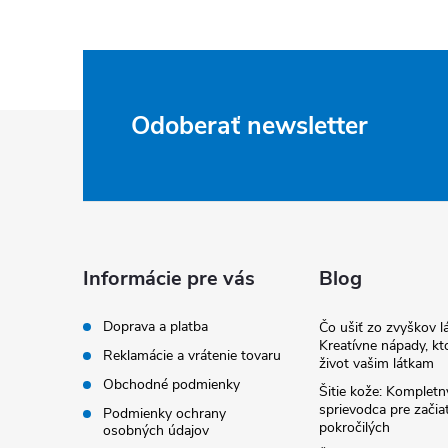
Z
Odoberať newsletter
á
p
ä
Informácie pre vás
Blog
t
Doprava a platba
Čo ušiť zo zvyškov lá
Kreatívne nápady, kto
Reklamácie a vrátenie tovaru
život vašim látkam
i
Obchodné podmienky
Šitie kože: Kompletn
sprievodca pre začia
Podmienky ochrany
e
pokročilých
osobných údajov