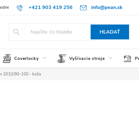
+421 903 419 256
info@pean.sk
odné podmienky
Podmienky ochrany osobných údajov
O nás
HĽADAŤ
Coverlocky
Vyšívacie stroje
P
ger 2032/90-100 - koža