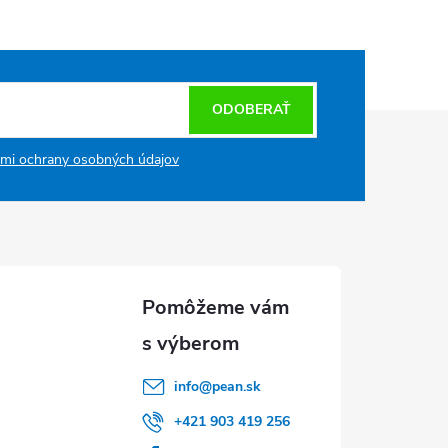
ODOBERAŤ
mi ochrany osobných údajov
info
@
pean.sk
+421 903 419 256