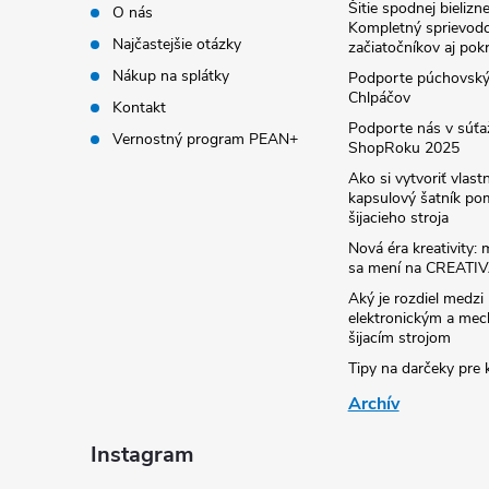
Šitie spodnej bielizne
O nás
Kompletný sprievodc
Najčastejšie otázky
začiatočníkov aj pok
Nákup na splátky
Podporte púchovsk
Chlpáčov
Kontakt
Podporte nás v súťa
Vernostný program PEAN+
ShopRoku 2025
Ako si vytvoriť vlast
kapsulový šatník p
šijacieho stroja
Nová éra kreativity
sa mení na CREATI
Aký je rozdiel medzi
elektronickým a me
šijacím strojom
Tipy na darčeky pre k
Archív
Instagram