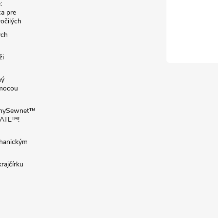
:
a pre
ročilých
ých
ži
ný
omocou
: mySewnet™
VATE™!
chanickým
rajčírku