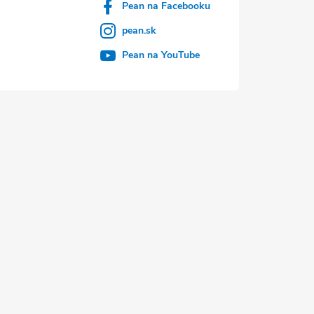
Pean na Facebooku
pean.sk
Pean na YouTube