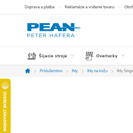
Prejsť
Doprava a platba
Reklamácie a vrátenie tovaru
Obch
na
obsah
Šijacie stroje
Overlocky
Príslušenstvo
Ihly
Ihly na kožu
Ihly Sin
Domov