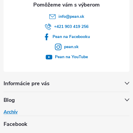
e
info
@
pean.sk
+421 903 419 256
Pean na Facebooku
pean.sk
Pean na YouTube
Informácie pre vás
Blog
Archív
Facebook