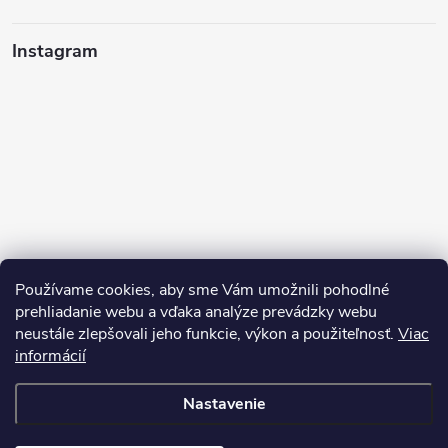
Instagram
Používame cookies, aby sme Vám umožnili pohodlné
prehliadanie webu a vďaka analýze prevádzky webu
neustále zlepšovali jeho funkcie, výkon a použiteľnosť.
Viac
Sledovať na Instagrame
informácií
Nastavenie
Copyright 2026
Pean.sk
. Všetky práva vyhradené.
Upraviť nastavenie
cookies