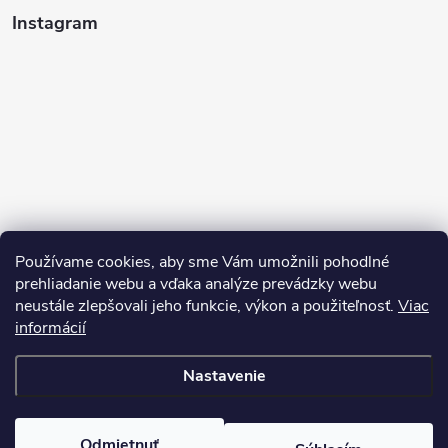
Instagram
Používame cookies, aby sme Vám umožnili pohodlné
prehliadanie webu a vďaka analýze prevádzky webu
neustále zlepšovali jeho funkcie, výkon a použiteľnosť.
Viac
Sledovať na Instagrame
informácií
Nastavenie
Copyright 2026
Pean.sk
. Všetky práva vyhradené.
Upraviť nastavenie
cookies
Vytvoril Shoptet
Odmietnuť