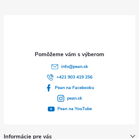
ä
t
i
e
info
@
pean.sk
+421 903 419 256
Pean na Facebooku
pean.sk
Pean na YouTube
Informácie pre vás