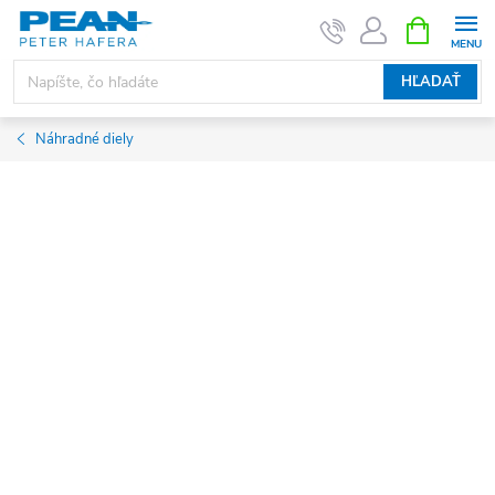
Prejsť
NÁKUPN
KOŠÍK
na
obsah
HĽADAŤ
Náhradné diely