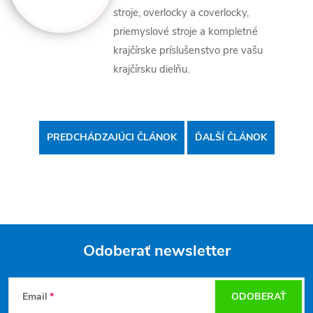
stroje, overlocky a coverlocky,
priemyslové stroje a kompletné
krajčírske príslušenstvo pre vašu
krajčírsku dielňu.
PREDCHÁDZAJÚCI ČLÁNOK
ĎALŠÍ ČLÁNOK
Odoberať newsletter
Z
Email
ODOBERAŤ