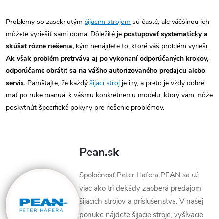
Problémy so zaseknutým
šijacím strojom
sú časté, ale väčšinou ich
môžete vyriešiť sami doma. Dôležité je
postupovať systematicky a
skúšať rôzne riešenia,
kým nenájdete to, ktoré váš problém vyrieši.
Ak však problém pretrváva aj po vykonaní odporúčaných krokov,
odporúčame obrátiť sa na vášho autorizovaného predajcu alebo
servis.
Pamätajte, že každý
šijací stroj
je iný, a preto je vždy dobré
mať po ruke manuál k vášmu konkrétnemu modelu, ktorý vám môže
poskytnúť špecifické pokyny pre riešenie problémov.
Pean.sk
Spoločnosť Peter Hafera PEAN sa už
viac ako tri dekády zaoberá predajom
šijacích strojov a príslušenstva. V našej
ponuke nájdete šijacie stroje, vyšívacie