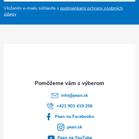
á
Vložením e-mailu súhlasíte s
podmienkami ochrany osobných
p
údajov
ä
t
i
e
info
@
pean.sk
+421 903 419 256
Pean na Facebooku
pean.sk
Pean na YouTube