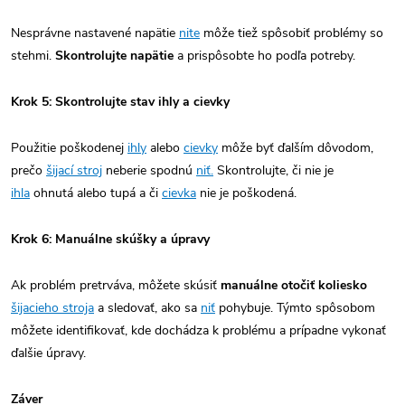
Nesprávne nastavené napätie
nite
môže tiež spôsobiť problémy so
stehmi.
Skontrolujte napätie
a prispôsobte ho podľa potreby.
Krok 5: Skontrolujte stav ihly a cievky
Použitie poškodenej
ihly
alebo
cievky
môže byť ďalším dôvodom,
prečo
šijací stroj
neberie spodnú
niť.
Skontrolujte, či nie je
ihla
ohnutá alebo tupá a či
cievka
nie je poškodená.
Krok 6: Manuálne skúšky a úpravy
Ak problém pretrváva, môžete skúsiť
manuálne otočiť koliesko
šijacieho stroja
a sledovať, ako sa
niť
pohybuje. Týmto spôsobom
môžete identifikovať, kde dochádza k problému a prípadne vykonať
ďalšie úpravy.
Záver