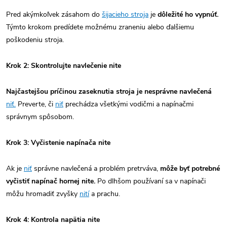
Pred akýmkoľvek zásahom do
šijacieho stroja
je
dôležité ho vypnúť.
Týmto krokom predídete možnému zraneniu alebo ďalšiemu
poškodeniu stroja.
Krok 2: Skontrolujte navlečenie nite
Najčastejšou príčinou zaseknutia stroja je nesprávne navlečená
niť.
Preverte, či
niť
prechádza všetkými vodičmi a napínačmi
správnym spôsobom.
Krok 3: Vyčistenie napínača nite
Ak je
niť
správne navlečená a problém pretrváva,
môže byť potrebné
vyčistiť napínač hornej nite.
Po dlhšom používaní sa v napínači
môžu hromadiť zvyšky
nití
a prachu.
Krok 4: Kontrola napätia nite